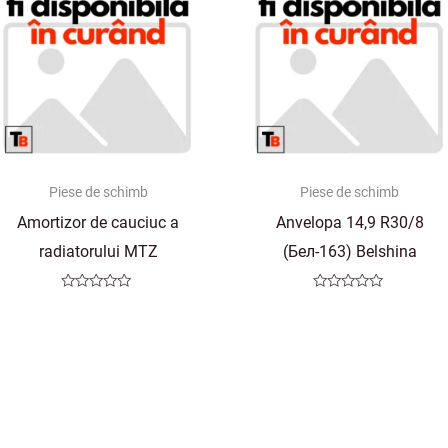
Piese de schimb
Piese de schimb
Amortizor de cauciuc a
Anvelopa 14,9 R30/8
radiatorului MTZ
(Бел-163) Belshina
Evaluat
Evaluat
la
la
0
0
din
din
5
5