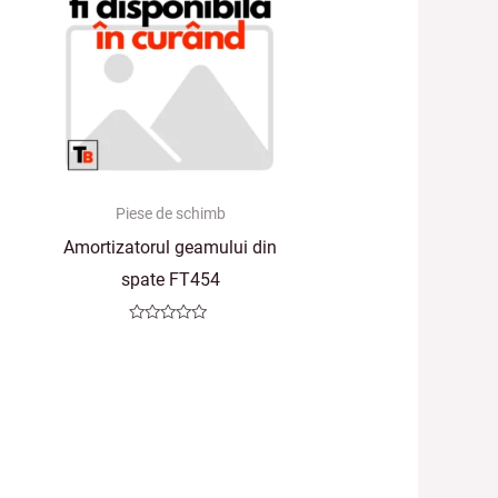
Piese de schimb
Amortizatorul geamului din
spate FT454
Evaluat
la
0
din
5