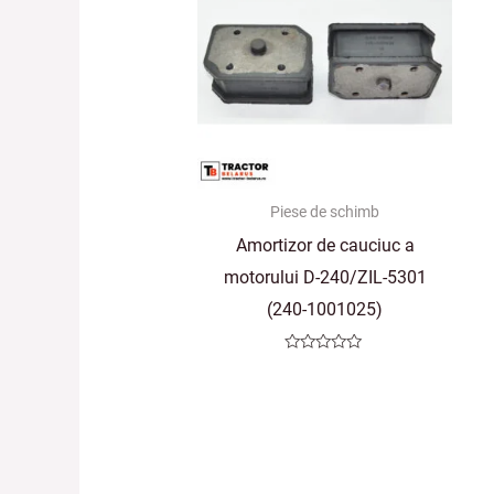
Piese de schimb
Amortizor de cauciuc a
motorului D-240/ZIL-5301
(240-1001025)
Evaluat
la
0
din
5