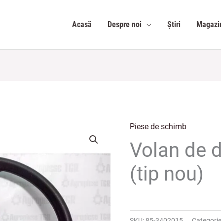
Acasă
Despre noi
Știri
Magazi
Piese de schimb
Volan de 
(tip nou)
SKU:
85-3402015
Categori