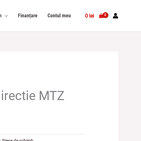
n
Finanțare
Contul meu
0
lei
directie MTZ
e:
Piese de schimb