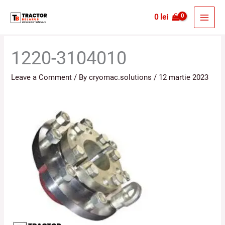
Skip
MAI
0
lei
to
MEN
content
1220-3104010
Leave a Comment
/ By
cryomac.solutions
/
12 martie 2023