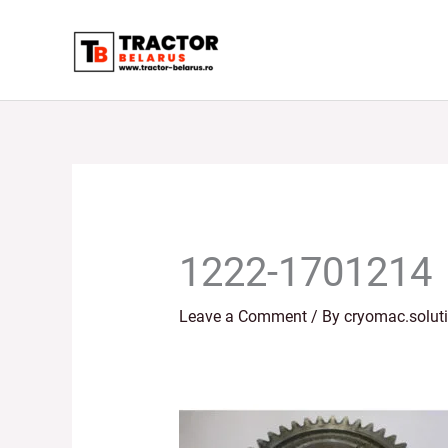
Skip
to
content
1222-1701214
Leave a Comment
/ By
cryomac.solut