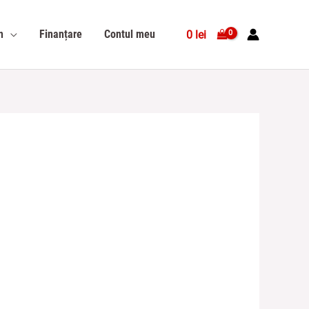
n
Finanțare
Contul meu
0
lei