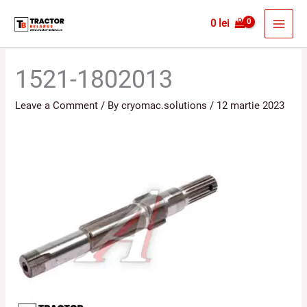
Skip
MAI
0
lei
to
MEN
content
1521-1802013
Leave a Comment
/ By
cryomac.solutions
/
12 martie 2023