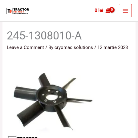
Skip
MAI
0
lei
to
MEN
content
245-1308010-A
Leave a Comment
/ By
cryomac.solutions
/
12 martie 2023