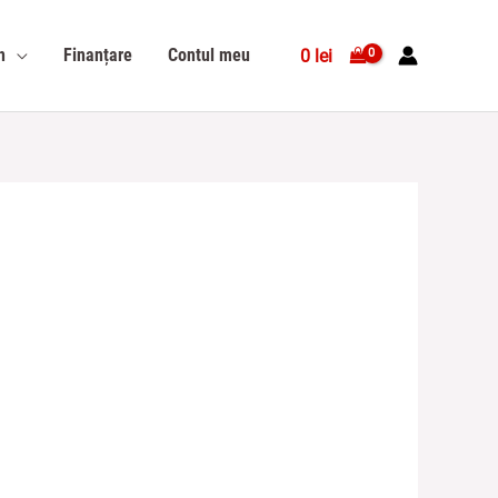
n
Finanțare
Contul meu
0
lei