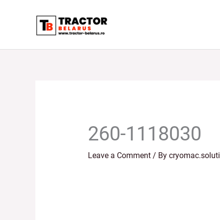
Skip
to
content
260-1118030
Leave a Comment
/ By
cryomac.solut