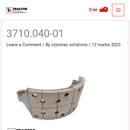
Skip
MAI
0
lei
to
MEN
content
3710.040-01
Leave a Comment
/ By
cryomac.solutions
/
12 martie 2023