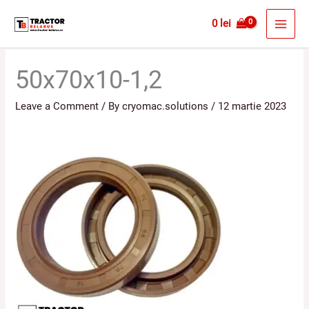
Skip
MAI
0
lei
to
MEN
content
50x70x10-1,2
Leave a Comment
/ By
cryomac.solutions
/
12 martie 2023