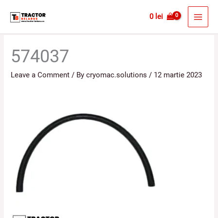
Skip
MAI
0
lei
to
MEN
content
574037
Leave a Comment
/ By
cryomac.solutions
/
12 martie 2023