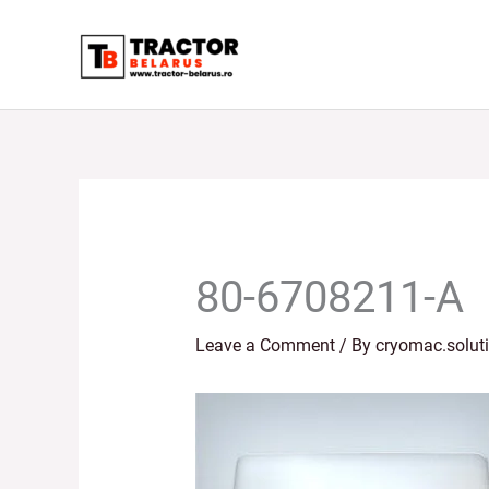
Skip
to
content
80-6708211-A
Leave a Comment
/ By
cryomac.solut