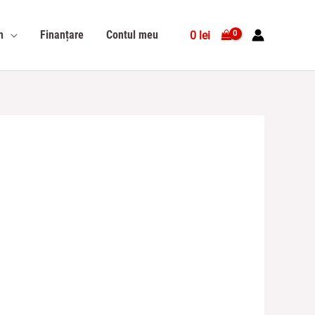
n
Finanțare
Contul meu
0
lei