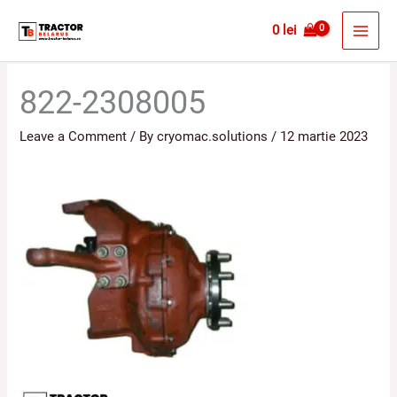
Skip
MAI
0
lei
to
MEN
content
822-2308005
Leave a Comment
/ By
cryomac.solutions
/
12 martie 2023