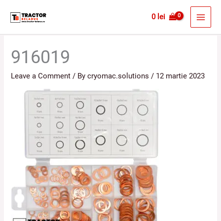
Skip
MAI
0
lei
to
MEN
content
916019
Leave a Comment
/ By
cryomac.solutions
/
12 martie 2023