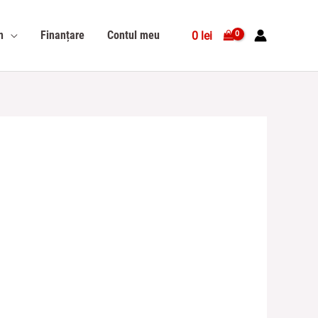
n
Finanțare
Contul meu
0
lei