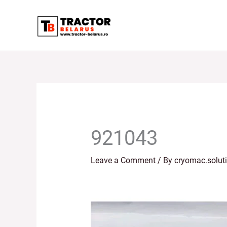
Skip
to
content
921043
Leave a Comment
/ By
cryomac.solut