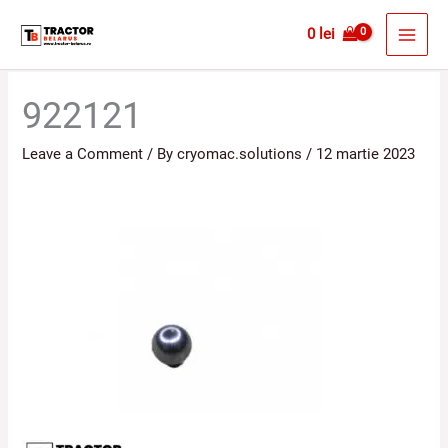
Skip
MAI
0
lei
to
MEN
content
922121
Leave a Comment
/ By
cryomac.solutions
/
12 martie 2023