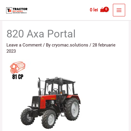
Skip
MAI
0
lei
to
MEN
content
820 Axa Portal
Leave a Comment
/ By
cryomac.solutions
/
28 februarie
2023