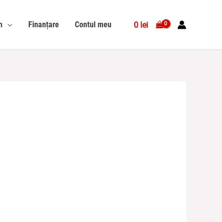
n
Finanțare
Contul meu
0
lei