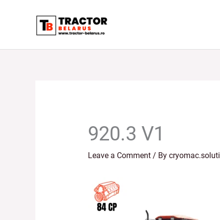
Skip
to
content
920.3 V1
Leave a Comment
/ By
cryomac.solut