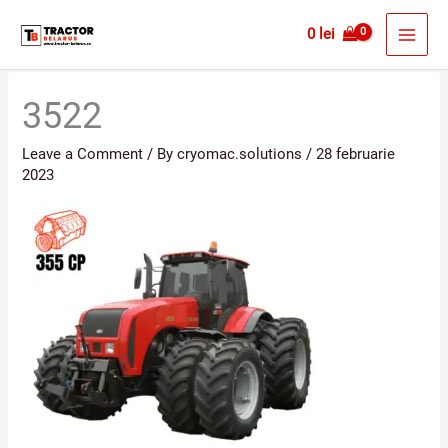
Skip
MAI
0
lei
to
MEN
content
3522
Leave a Comment
/ By
cryomac.solutions
/
28 februarie
2023