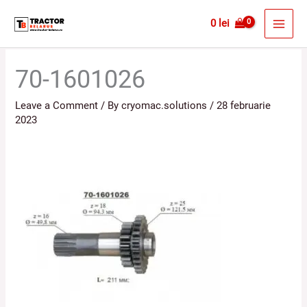
Skip
MAI
0
lei
to
MEN
content
70-1601026
Leave a Comment
/ By
cryomac.solutions
/
28 februarie
2023