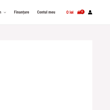
n
Finanțare
Contul meu
0
lei