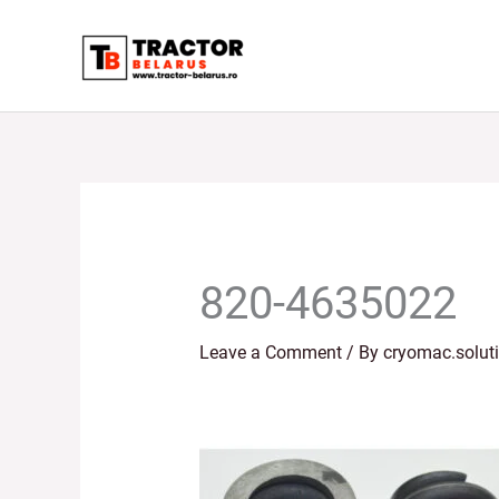
Skip
to
content
820-4635022
Leave a Comment
/ By
cryomac.solut