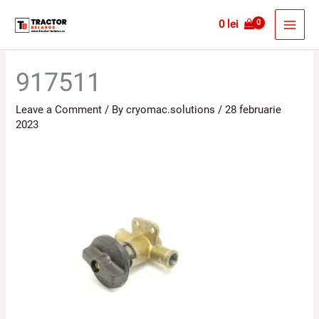
Skip
MAI
0
lei
to
MEN
content
917511
Leave a Comment
/ By
cryomac.solutions
/
28 februarie
2023