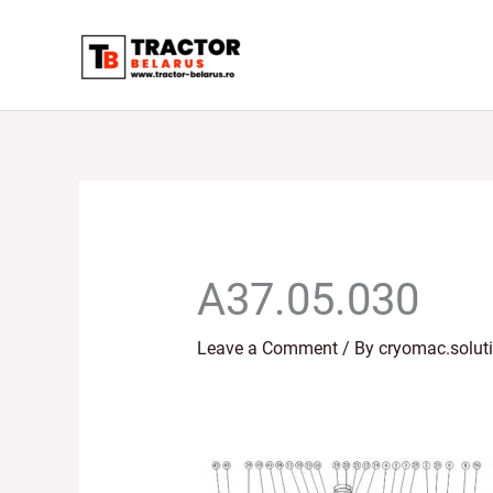
Skip
to
content
A37.05.030
Leave a Comment
/ By
cryomac.solut