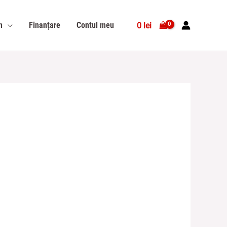
n
Finanțare
Contul meu
0
lei