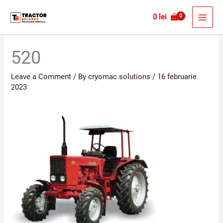
Skip
MAI
0
lei
to
MEN
content
520
Leave a Comment
/ By
cryomac.solutions
/
16 februarie
2023