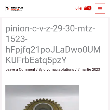
Skip
MAI
0
lei
to
MEN
content
pinion-c-v-z-29-30-mtz-
1523-
hFpjfq21poJLaDwo0UM
KUFrbEatq5pzY
Leave a Comment
/ By
cryomac.solutions
/
7 martie 2023