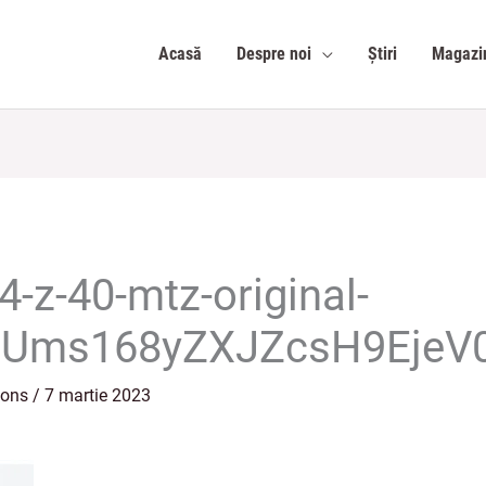
Acasă
Despre noi
Știri
Magazi
-4-z-40-mtz-original-
Ums168yZXJZcsH9EjeV
ions
/
7 martie 2023