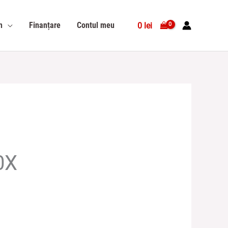
n
Finanțare
Contul meu
0
lei
0X